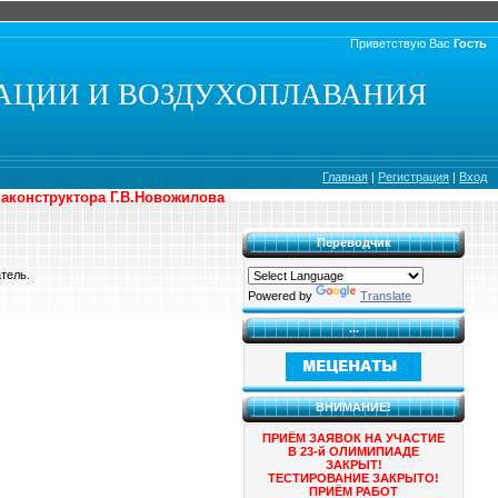
Приветствую Вас
Гость
АЦИИ И ВОЗДУХОПЛАВАНИЯ
Главная
|
Регистрация
|
Вход
иаконструктора Г.В.Новожилова
Переводчик
тель.
Powered by
Translate
...
ВНИМАНИЕ!
ПРИЁМ ЗАЯВОК НА УЧАСТИЕ
В 23-й ОЛИМИПИАДЕ
ЗАКРЫТ!
ТЕСТИРОВАНИЕ ЗАКРЫТО!
ПРИЁМ РАБОТ