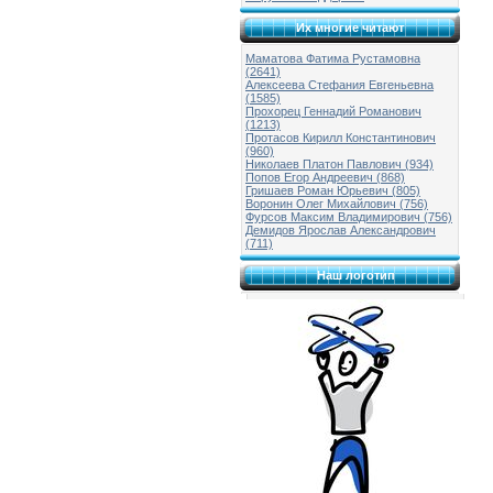
Их многие читают
Маматова Фатима Рустамовна
(2641)
Алексеева Стефания Евгеньевна
(1585)
Прохорец Геннадий Романович
(1213)
Протасов Кирилл Константинович
(960)
Николаев Платон Павлович (934)
Попов Егор Андреевич (868)
Гришаев Роман Юрьевич (805)
Воронин Олег Михайлович (756)
Фурсов Максим Владимирович (756)
Демидов Ярослав Александрович
(711)
Наш логотип