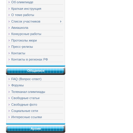
Об олимпиаде
Краткая инструкция
О теме работы
Список участников
Авиашкола
Конкурсные работы
Протоколы жюри
Пресс-релизы
Контакты
Контакты в регионах РФ
Общаемся
FAQ (Вопрос-ответ)
Форумы
Телеканал олимпиады
Свободные статьи
Свободные фото
Социальные сети
Интересные ссылки
Архив