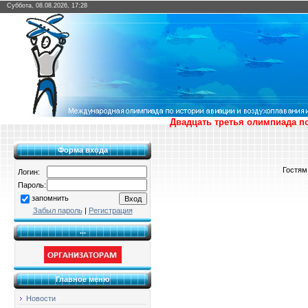
Суббота, 08.08.2026, 17:28
Двадцать третья олимпиада по
Форма входа
Гостям
Логин:
Пароль:
запомнить
Забыл пароль
|
Регистрация
...
Главное меню
Новости