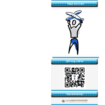
Наш логотип
QR-код сайта
Организатор