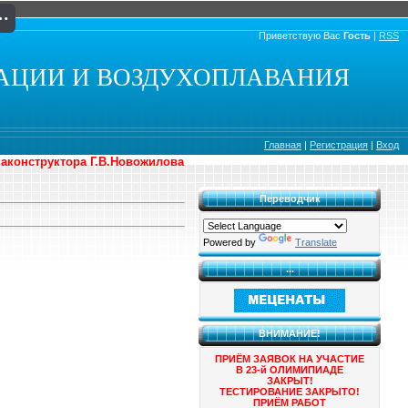
Приветствую Вас
Гость
|
RSS
АЦИИ И ВОЗДУХОПЛАВАНИЯ
Главная
|
Регистрация
|
Вход
иаконструктора Г.В.Новожилова
Переводчик
Powered by
Translate
...
ВНИМАНИЕ!
ПРИЁМ ЗАЯВОК НА УЧАСТИЕ
В 23-й ОЛИМИПИАДЕ
ЗАКРЫТ!
ТЕСТИРОВАНИЕ ЗАКРЫТО!
ПРИЁМ РАБОТ