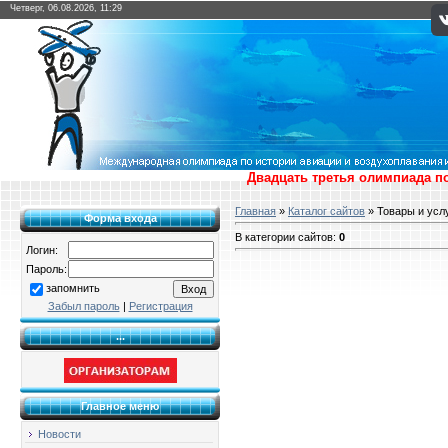
Четверг, 06.08.2026, 11:29
Двадцать третья олимпиада по
Главная
»
Каталог сайтов
» Товары и усл
Форма входа
В категории сайтов
:
0
Логин:
Пароль:
запомнить
Забыл пароль
|
Регистрация
...
Главное меню
Новости