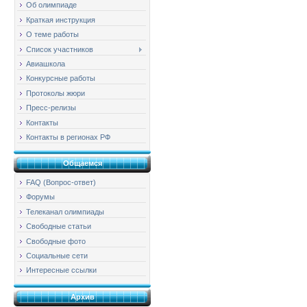
Об олимпиаде
Краткая инструкция
О теме работы
Список участников
Авиашкола
Конкурсные работы
Протоколы жюри
Пресс-релизы
Контакты
Контакты в регионах РФ
Общаемся
FAQ (Вопрос-ответ)
Форумы
Телеканал олимпиады
Свободные статьи
Свободные фото
Социальные сети
Интересные ссылки
Архив