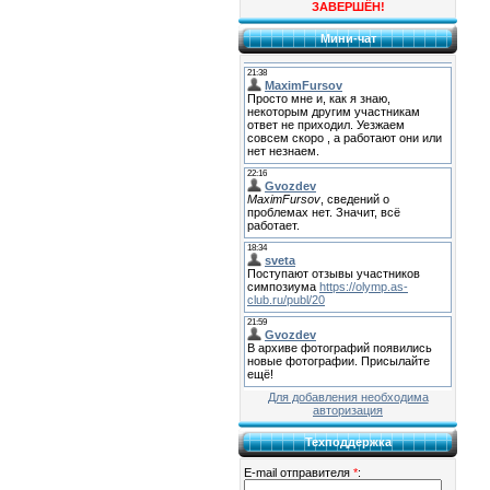
ЗАВЕРШЁН!
Мини-чат
Для добавления необходима
авторизация
Техподдержка
E-mail отправителя
*
: