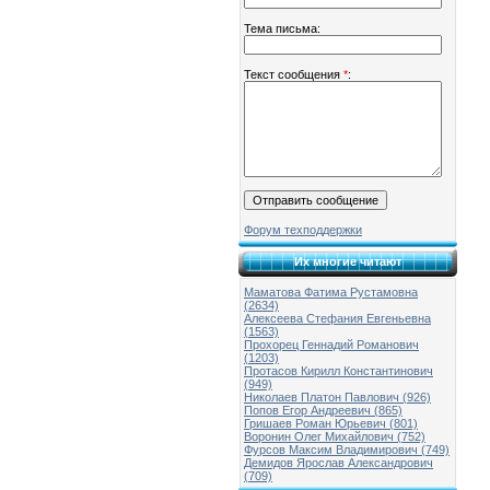
Тема письма:
Текст сообщения
*
:
Форум техподдержки
Их многие читают
Маматова Фатима Рустамовна
(2634)
Алексеева Стефания Евгеньевна
(1563)
Прохорец Геннадий Романович
(1203)
Протасов Кирилл Константинович
(949)
Николаев Платон Павлович (926)
Попов Егор Андреевич (865)
Гришаев Роман Юрьевич (801)
Воронин Олег Михайлович (752)
Фурсов Максим Владимирович (749)
Демидов Ярослав Александрович
(709)