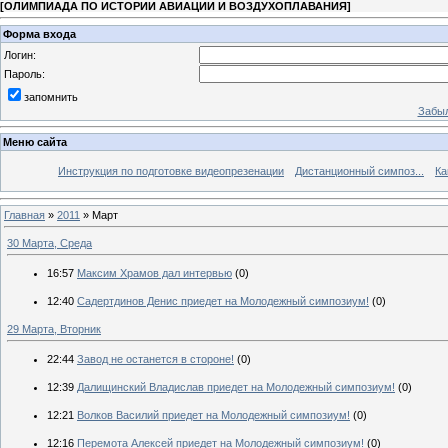
[
ОЛИМПИАДА ПО ИСТОРИИ АВИАЦИИ И ВОЗДУХОПЛАВАНИЯ
]
Форма входа
Логин:
Пароль:
запомнить
Забыл
Меню сайта
Инструкция по подготовке видеопрезенации
Дистанционный симпоз...
Ка
Главная
»
2011
»
Март
30 Марта, Среда
16:57
Максим Храмов дал интервью
(0)
12:40
Садертдинов Денис приедет на Молодежный симпозиум!
(0)
29 Марта, Вторник
22:44
Завод не останется в стороне!
(0)
12:39
Далищинский Владислав приедет на Молодежный симпозиум!
(0)
12:21
Волков Василий приедет на Молодежный симпозиум!
(0)
12:16
Перемота Алексей приедет на Молодежный симпозиум!
(0)