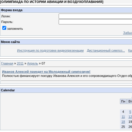
[
ОЛИМПИАДА ПО ИСТОРИИ АВИАЦИИ И ВОЗДУХОПЛАВАНИЯ
]
Форма входа
Логин:
Пароль:
запомнить
Забыл
Меню сайта
Инструкция по подготовке видеопрезенации
Дистанционный симпоз...
Ка
Главная
»
2011
»
Апрель
»
07
Иванов Алексей приедет на Молодежный симпозиум!
Полностью финансирует поездку Иванова Алексея и его сопровождающего Отдел обр
Calendar
Пн
Вт
4
5
11
12
18
19
25
26