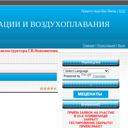
Приветствую Вас
Гость
|
RSS
АЦИИ И ВОЗДУХОПЛАВАНИЯ
Главная
|
Регистрация
|
Вход
иаконструктора Г.В.Новожилова
Переводчик
Powered by
Translate
...
ВНИМАНИЕ!
ПРИЁМ ЗАЯВОК НА УЧАСТИЕ
В 23-й ОЛИМИПИАДЕ
ЗАКРЫТ!
ТЕСТИРОВАНИЕ ЗАКРЫТО!
ПРИЁМ РАБОТ