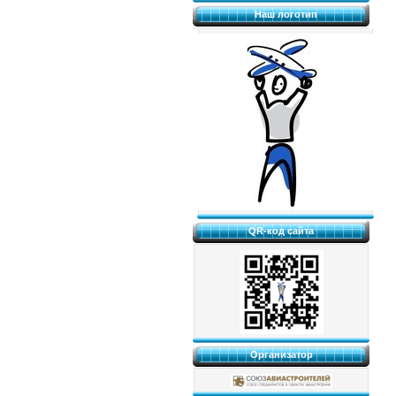
Наш логотип
QR-код сайта
Организатор