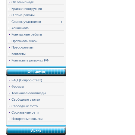
Об олимпиаде
Краткая инструкция
О теме работы
Список участников
Авиашкола
Конкурсные работы
Протоколы жюри
Пресс-релизы
Контакты
Контакты в регионах РФ
Общаемся
FAQ (Вопрос-ответ)
Форумы
Телеканал олимпиады
Свободные статьи
Свободные фото
Социальные сети
Интересные ссылки
Архив