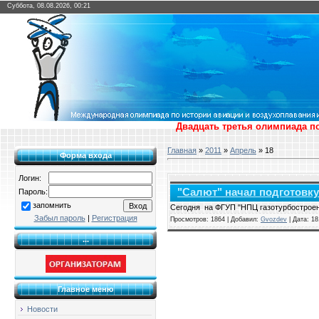
Суббота, 08.08.2026, 00:21
Двадцать третья олимпиада по
Главная
»
2011
»
Апрель
»
18
Форма входа
Логин:
"Салют" начал подготовку
Пароль:
запомнить
Сегодня на ФГУП "НПЦ газотурбостроен
Забыл пароль
|
Регистрация
Просмотров: 1864 | Добавил:
Gvozdev
| Дата:
18
...
Главное меню
Новости