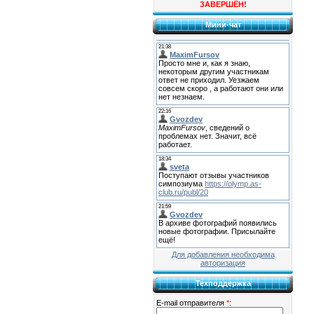
ЗАВЕРШЁН!
Мини-чат
Для добавления необходима
авторизация
Техподдержка
E-mail отправителя
*
: