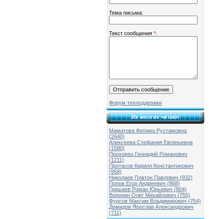
Тема письма:
Текст сообщения
*
:
Форум техподдержки
Их многие читают
Маматова Фатима Рустамовна
(2640)
Алексеева Стефания Евгеньевна
(1580)
Прохорец Геннадий Романович
(1211)
Протасов Кирилл Константинович
(958)
Николаев Платон Павлович (932)
Попов Егор Андреевич (868)
Гришаев Роман Юрьевич (804)
Воронин Олег Михайлович (755)
Фурсов Максим Владимирович (754)
Демидов Ярослав Александрович
(711)