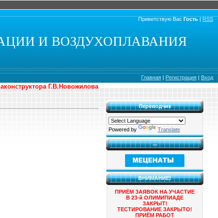
Приветствую Вас
Гость
|
RSS
АЦИИ И ВОЗДУХОПЛАВАНИЯ
Главная
|
Регистрация
|
Вход
иаконструктора Г.В.Новожилова
Переводчик
Powered by
Translate
...
ВНИМАНИЕ!
ПРИЁМ ЗАЯВОК НА УЧАСТИЕ
В 23-й ОЛИМИПИАДЕ
ЗАКРЫТ!
ТЕСТИРОВАНИЕ ЗАКРЫТО!
ПРИЁМ РАБОТ