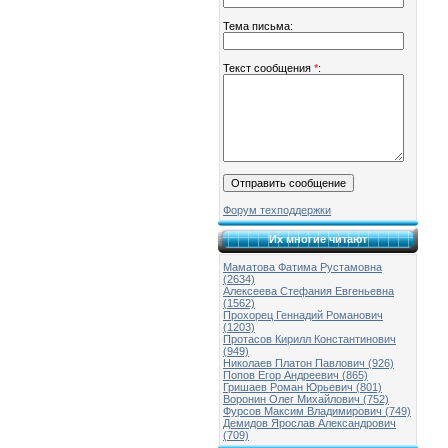
Тема письма:
Текст сообщения
*
:
Форум техподдержки
Их многие читают
Маматова Фатима Рустамовна
(2634)
Алексеева Стефания Евгеньевна
(1562)
Прохорец Геннадий Романович
(1203)
Протасов Кирилл Константинович
(949)
Николаев Платон Павлович (926)
Попов Егор Андреевич (865)
Гришаев Роман Юрьевич (801)
Воронин Олег Михайлович (752)
Фурсов Максим Владимирович (749)
Демидов Ярослав Александрович
(709)