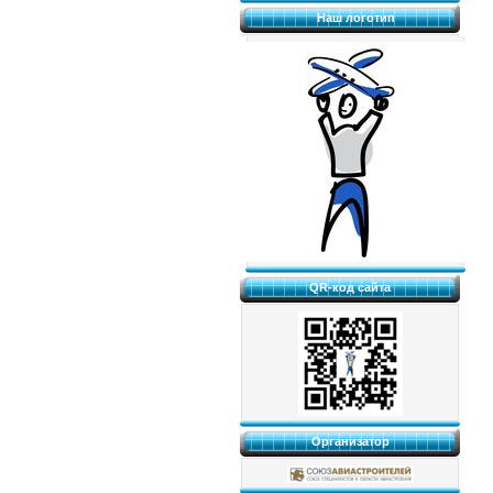
Наш логотип
QR-код сайта
Организатор