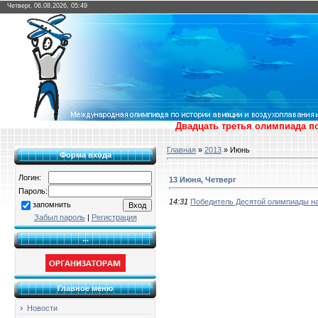
Четверг, 06.08.2026, 05:49
Двадцать третья олимпиада по
Главная
»
2013
»
Июнь
Форма входа
Логин:
13 Июня, Четверг
Пароль:
14:31
Победитель Десятой олимпиады наг
запомнить
Забыл пароль
|
Регистрация
...
Главное меню
Новости