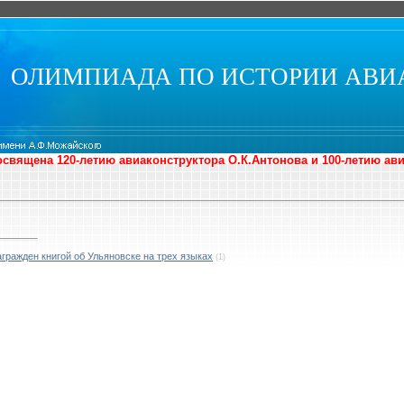
ОЛИМПИАДА ПО ИСТОРИИ АВИ
священа 120-летию авиаконструктора О.К.Антонова и 100-летию ав
ражден книгой об Ульяновске на трех языках
(1)