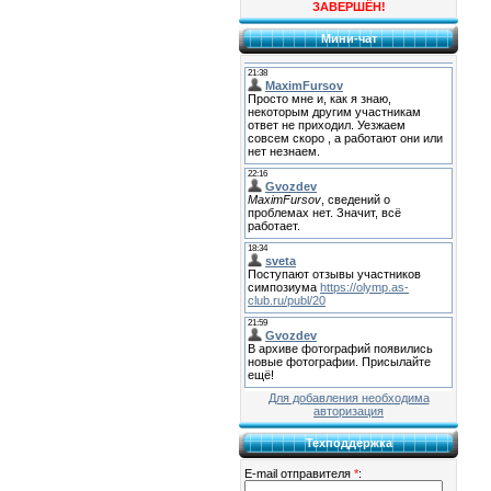
ЗАВЕРШЁН!
Мини-чат
Для добавления необходима
авторизация
Техподдержка
E-mail отправителя
*
: