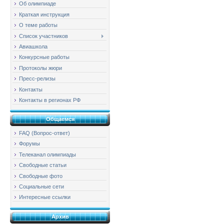
Об олимпиаде
Краткая инструкция
О теме работы
Список участников
Авиашкола
Конкурсные работы
Протоколы жюри
Пресс-релизы
Контакты
Контакты в регионах РФ
Общаемся
FAQ (Вопрос-ответ)
Форумы
Телеканал олимпиады
Свободные статьи
Свободные фото
Социальные сети
Интересные ссылки
Архив