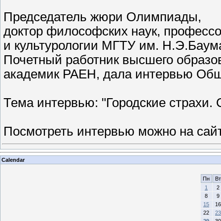
Председатель жюри Олимпиады,
доктор философских наук, професс
и культурологии МГТУ им. Н.Э.Баум
Почетный работник высшего образо
академик РАЕН, дала интервью Об
Тема интервью: "Городские страхи. 
Посмотреть интервью можно на сай
Calendar
Пн
Вт
1
2
8
9
15
16
22
23