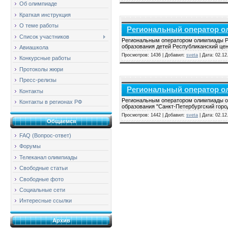
Об олимпиаде
Краткая инструкция
О теме работы
Региональный оператор о
Список участников
Региональным оператором олимпиады Р
образования детей Республиканский цен
Авиашкола
Просмотров: 1436 | Добавил:
sveta
| Дата:
02.12
Конкурсные работы
Протоколы жюри
Пресс-релизы
Региональный оператор о
Контакты
Региональным оператором олимпиады оп
Контакты в регионах РФ
образования "Санкт-Петербургский горо
Просмотров: 1442 | Добавил:
sveta
| Дата:
02.12
Общаемся
FAQ (Вопрос-ответ)
Форумы
Телеканал олимпиады
Свободные статьи
Свободные фото
Социальные сети
Интересные ссылки
Архив