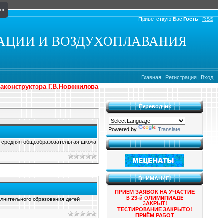
Приветствую Вас
Гость
|
RSS
АЦИИ И ВОЗДУХОПЛАВАНИЯ
Главная
|
Регистрация
|
Вход
иаконструктора Г.В.Новожилова
Переводчик
Powered by
Translate
 средняя общеобразовательная школа
...
ВНИМАНИЕ!
ПРИЁМ ЗАЯВОК НА УЧАСТИЕ
В 23-й ОЛИМИПИАДЕ
лнительного образования детей
ЗАКРЫТ!
ТЕСТИРОВАНИЕ ЗАКРЫТО!
ПРИЁМ РАБОТ