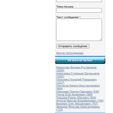
Тема письма:
Текст сообщения
*
:
Форум техподдержки
Их многие читают
Маматова Фатима Рустамовна
(2645)
Алексеева Стефания Евгеньевна
(1591)
Прохорец Геннадий Романович
(1217)
Протасов Кирилл Константинович
(964)
Николаев Платон Павлович (935)
Попов Егор Андреевич (869)
Гришаев Роман Юрьевич (806)
Фурсов Максим Владимирович (758)
Воронин Олег Михайлович (757)
Демидов Ярослав Александрович
(713)