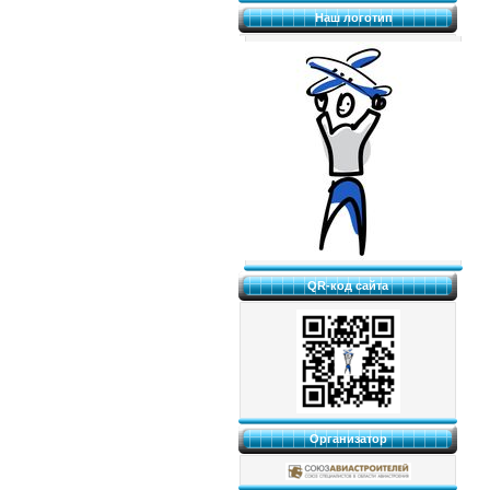
Наш логотип
QR-код сайта
Организатор