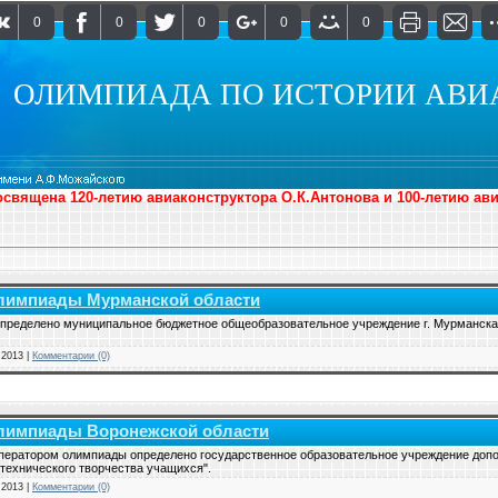
0
0
0
0
0
ОЛИМПИАДА ПО ИСТОРИИ АВИ
священа 120-летию авиаконструктора О.К.Антонова и 100-летию ав
олимпиады Мурманской области
пределено муниципальное бюджетное общеобразовательное учреждение г. Мурманска
.2013
|
Комментарии (0)
лимпиады Воронежской области
ператором олимпиады определено государственное образовательное учреждение допо
 технического творчества учащихся".
.2013
|
Комментарии (0)