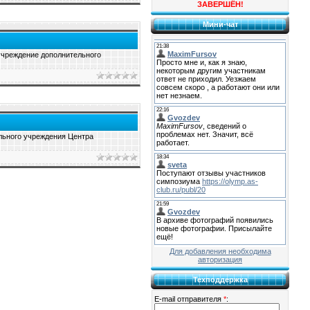
ЗАВЕРШЁН!
Мини-чат
учреждение дополнительного
льного учреждения Центра
Для добавления необходима
авторизация
Техподдержка
E-mail отправителя
*
: