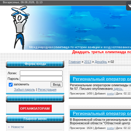
Воскресенье, 09.08.2026, 11:13
Двадцать третья олимпиада по
Главная
»
2013
»
Декабрь
»
02
Форма входа
Логин:
Региональный оператор 
Пароль:
запомнить
Региональным оператором олимпиады о
№ 57. Письмо опубликовано
здесь.
Забыл пароль
|
Регистрация
Просмотров: 1450 | Добавил:
sveta
| Дата:
02.12
...
Региональный оператор о
Главное меню
В Воронежской области региональным о
Воронежской области "Областной центр
Новости
Просмотров: 1624 | Добавил:
sveta
| Дата:
02.12