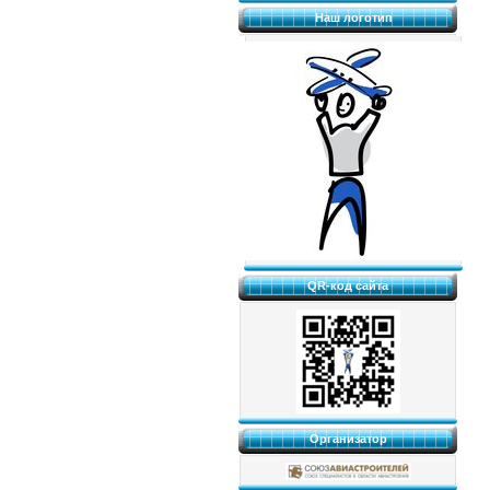
Наш логотип
QR-код сайта
Организатор