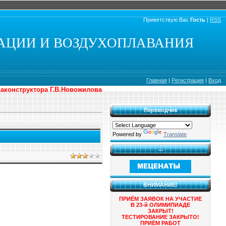
Приветствую Вас
Гость
|
RSS
АЦИИ И ВОЗДУХОПЛАВАНИЯ
Главная
|
Регистрация
|
Вход
иаконструктора Г.В.Новожилова
Переводчик
Powered by
Translate
...
ВНИМАНИЕ!
ПРИЁМ ЗАЯВОК НА УЧАСТИЕ
В 23-й ОЛИМИПИАДЕ
ЗАКРЫТ!
ТЕСТИРОВАНИЕ ЗАКРЫТО!
ПРИЁМ РАБОТ