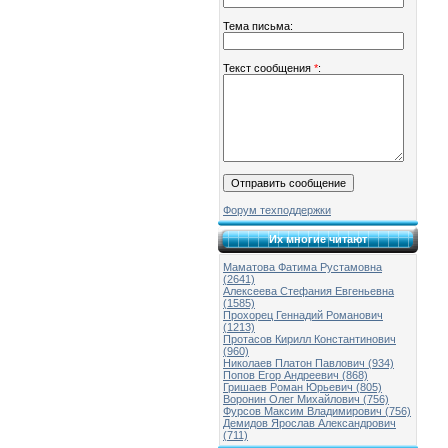
Тема письма:
Текст сообщения
*
:
Форум техподдержки
Их многие читают
Маматова Фатима Рустамовна
(2641)
Алексеева Стефания Евгеньевна
(1585)
Прохорец Геннадий Романович
(1213)
Протасов Кирилл Константинович
(960)
Николаев Платон Павлович (934)
Попов Егор Андреевич (868)
Гришаев Роман Юрьевич (805)
Воронин Олег Михайлович (756)
Фурсов Максим Владимирович (756)
Демидов Ярослав Александрович
(711)