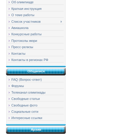
Об олимпиаде
Краткая инструкция
О теме работы
Список участников
Авиашкола
Конкурсные работы
Протоколы жюри
Пресс-релизы
Контакты
Контакты в регионах РФ
Общаемся
FAQ (Вопрос-ответ)
Форумы
Телеканал олимпиады
Свободные статьи
Свободные фото
Социальные сети
Интересные ссылки
Архив