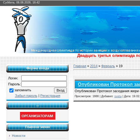
Суббота, 08.08.2026, 16:42
Двадцать третья олимпиада по
Главная
»
2014
»
Февраль
»
19
Форма входа
Логин:
Опубликован Протокол зас
Пароль:
запомнить
Опубликован Протокол заседания жюри о
Забыл пароль
|
Регистрация
Просмотров: 1666 | Добавил:
sveta
| Дата:
19.02
...
Главное меню
Новости