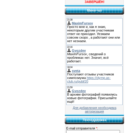
ЗАВЕРШЁН!
Мини-чат
Для добавления необходима
авторизация
Техподдержка
E-mail отправителя
*
: