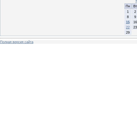
Пн
Вт
1
2
8
9
15
16
22
23
29
Полная версия сайта