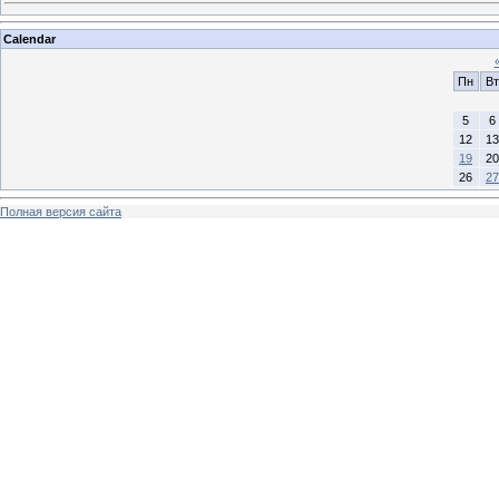
Calendar
Пн
Вт
5
6
12
13
19
20
26
27
Полная версия сайта