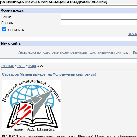
[
ОЛИМПИАДА ПО ИСТОРИИ АВИАЦИИ И ВОЗДУХОПЛАВАНИЯ
]
Форма входа
Логин:
Пароль:
запомнить
Забыл
Меню сайта
Инструкция по подготовке видеопрезенации
Дистанционный симпоз...
Ка
Главная
»
2017
»
Март
»
22
Сарваров Матвей приедет на Молодежный симпозиум!
КГАПОУ "Пермский авиационный техникум А.Д. Швецова", Министерство образования 