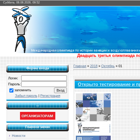
Суббота, 08.08.2026, 09:52
Двадцать третья олимпиада по
Главная
»
2018
»
Октябрь
»
01
Форма входа
Логин:
Открыто тестирование и п
Пароль:
запомнить
Забыл пароль
|
Регистрация
...
Главное меню
Новости