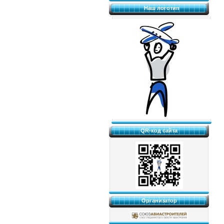
Наш логотип
QR-код сайта
Организатор