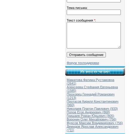
Тема письма:
Текст сообщения
*
:
Форум техподдержки
Их многие читают
Маматова Фатима Рустамовна
(2641)
Алексеева Стефания Евгеньевна
(1585)
Прохорец Геннадий Романович
(1213)
Протасов Кирилл Константинович
(960)
Николаев Платон Павлович (933)
Попов Егор Андреевич (868)
Гришаев Роман Юрьевич (805)
Воронин Олег Михайлович (756)
Фурсов Максим Владимирович (756)
Демидов Ярослав Александрович
(711)