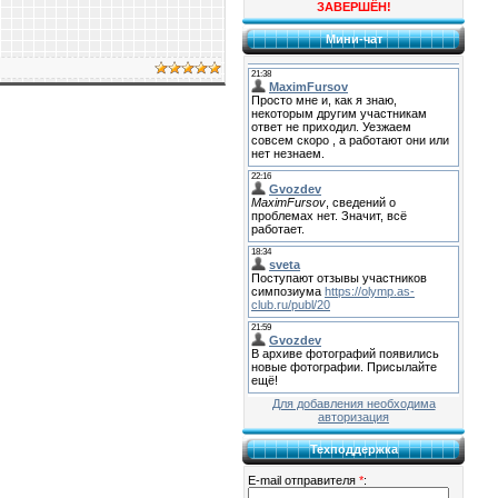
ЗАВЕРШЁН!
Мини-чат
Для добавления необходима
авторизация
Техподдержка
E-mail отправителя
*
: