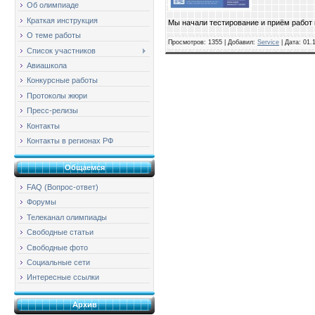
Об олимпиаде
Краткая инструкция
Мы начали тестирование и приём работ 
О теме работы
Просмотров: 1355 | Добавил:
Service
| Дата:
01.
Список участников
Авиашкола
Конкурсные работы
Протоколы жюри
Пресс-релизы
Контакты
Контакты в регионах РФ
Общаемся
FAQ (Вопрос-ответ)
Форумы
Телеканал олимпиады
Свободные статьи
Свободные фото
Социальные сети
Интересные ссылки
Архив