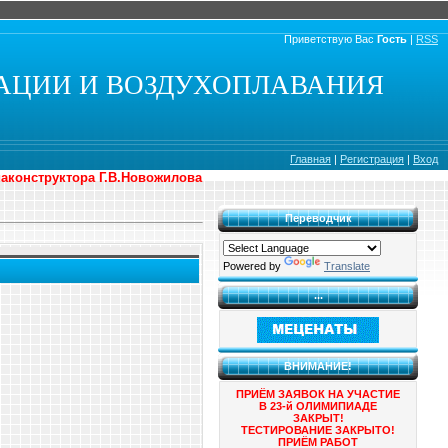
Приветствую Вас
Гость
|
RSS
АЦИИ И ВОЗДУХОПЛАВАНИЯ
Главная
|
Регистрация
|
Вход
иаконструктора Г.В.Новожилова
Переводчик
Powered by
Translate
...
ВНИМАНИЕ!
ПРИЁМ ЗАЯВОК НА УЧАСТИЕ
В 23-й ОЛИМИПИАДЕ
ЗАКРЫТ!
ТЕСТИРОВАНИЕ ЗАКРЫТО!
ПРИЁМ РАБОТ