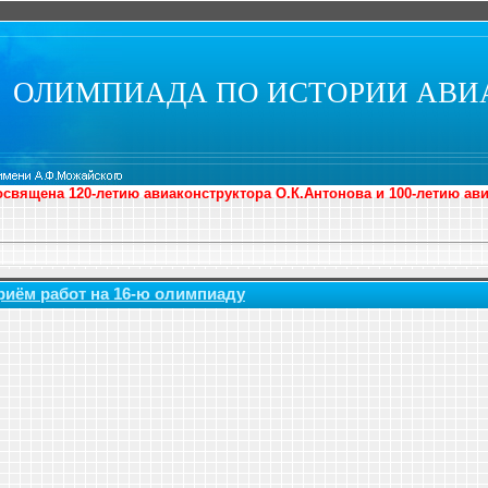
ОЛИМПИАДА ПО ИСТОРИИ АВИ
священа 120-летию авиаконструктора О.К.Антонова и 100-летию ав
риём работ на 16-ю олимпиаду