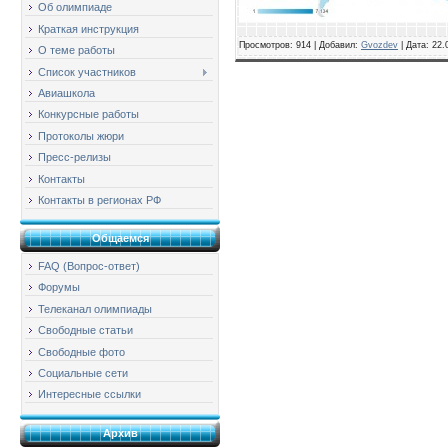
Об олимпиаде
Краткая инструкция
Просмотров: 914 | Добавил:
Gvozdev
| Дата:
22.
О теме работы
Список участников
Авиашкола
Конкурсные работы
Протоколы жюри
Пресс-релизы
Контакты
Контакты в регионах РФ
Общаемся
FAQ (Вопрос-ответ)
Форумы
Телеканал олимпиады
Свободные статьи
Свободные фото
Социальные сети
Интересные ссылки
Архив