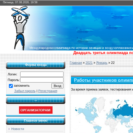
Пятница, 07.08.2026, 19:58
Двадцать третья олимпиада по
Главная
»
2021
»
Январь
»
22
Форма входа
Логин:
Работы участников олимп
Пароль:
запомнить
За время приема заявок, тестирования 
Забыл пароль
|
Регистрация
...
Главное меню
Новости