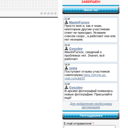
ЗАВЕРШЁН!
Мини-чат
Для добавления необходима
авторизация
Техподдержка
E-mail отправителя
*
: