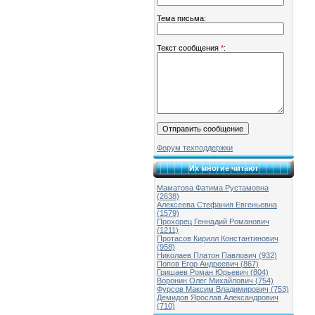
Тема письма:
Текст сообщения
*
:
Форум техподдержки
Их многие читают
Маматова Фатима Рустамовна
(2638)
Алексеева Стефания Евгеньевна
(1579)
Прохорец Геннадий Романович
(1211)
Протасов Кирилл Константинович
(958)
Николаев Платон Павлович (932)
Попов Егор Андреевич (867)
Гришаев Роман Юрьевич (804)
Воронин Олег Михайлович (754)
Фурсов Максим Владимирович (753)
Демидов Ярослав Александрович
(710)