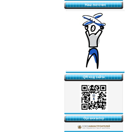
Наш логотип
QR-код сайта
Организатор