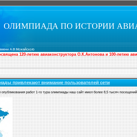
ОЛИМПИАДА ПО ИСТОРИИ АВИ
священа 120-летию авиаконструктора О.К.Антонова и 100-летию ав
иады привлекают внимание пользователей сети
и опубликования работ 1-го тура олимпиады наш сайт имел более 8,5 тысяч посещени