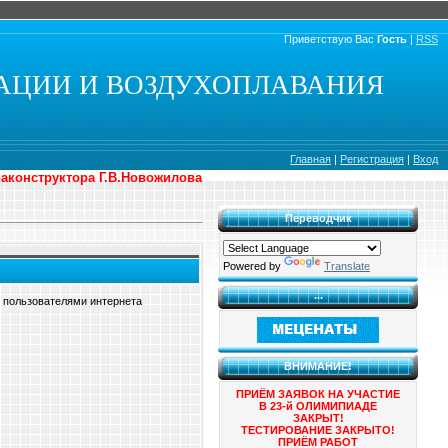
Приветствую Вас
Гость
|
RSS
АЦИИ И ВОЗДУХОПЛАВАНИЯ
Главная
|
Регистрация
|
Вход
иаконструктора Г.В.Новожилова
Переводчик
Powered by
Translate
...
й пользователями интернета
ВНИМАНИЕ!
ПРИЁМ ЗАЯВОК НА УЧАСТИЕ
В 23-й ОЛИМИПИАДЕ
ЗАКРЫТ!
ТЕСТИРОВАНИЕ ЗАКРЫТО!
ПРИЁМ РАБОТ