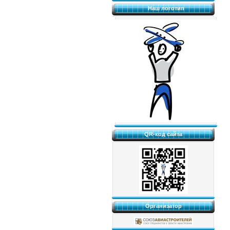
Наш логотип
QR-код сайта
Организатор