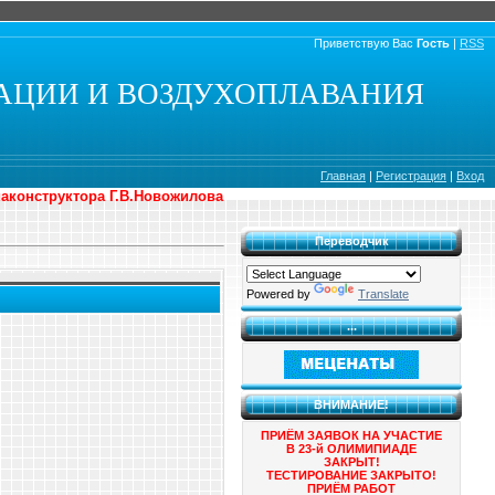
Приветствую Вас
Гость
|
RSS
АЦИИ И ВОЗДУХОПЛАВАНИЯ
Главная
|
Регистрация
|
Вход
иаконструктора Г.В.Новожилова
Переводчик
Powered by
Translate
...
ВНИМАНИЕ!
ПРИЁМ ЗАЯВОК НА УЧАСТИЕ
В 23-й ОЛИМИПИАДЕ
ЗАКРЫТ!
ТЕСТИРОВАНИЕ ЗАКРЫТО!
ПРИЁМ РАБОТ