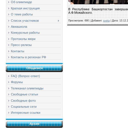
Об олимпиаде
Краткая инструкция
В Республике Башкортостан заверша
А.Ф.Можайского.
О теме работы
Список участников
Просмотров: 690 | Добавил:
sveta
| Дата:
13.12.
Авиашкола
Конкурсные работы
Протоколы жюри
Пресс-релизы
Контакты
Контакты в регионах РФ
Общаемся
FAQ (Вопрос-ответ)
Форумы
Телеканал олимпиады
Свободные статьи
Свободные фото
Социальные сети
Интересные ссылки
Архив