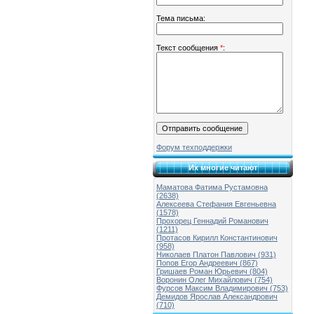
Тема письма:
Текст сообщения
*
:
Форум техподдержки
Их многие читают
Маматова Фатима Рустамовна
(2638)
Алексеева Стефания Евгеньевна
(1578)
Прохорец Геннадий Романович
(1211)
Протасов Кирилл Константинович
(958)
Николаев Платон Павлович (931)
Попов Егор Андреевич (867)
Гришаев Роман Юрьевич (804)
Воронин Олег Михайлович (754)
Фурсов Максим Владимирович (753)
Демидов Ярослав Александрович
(710)