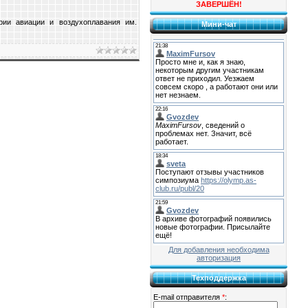
ЗАВЕРШЁН!
рии авиации и воздухоплавания им.
Мини-чат
Для добавления необходима
авторизация
Техподдержка
E-mail отправителя
*
: