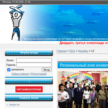
Пятница, 07.08.2026, 17:48
Двадцать третья олимпиада по
Главная
»
2021
»
Декабрь
»
13
Форма входа
Логин:
Региональный этап олимп
Пароль:
запомнить
Забыл пароль
|
Регистрация
...
Главное меню
Новости