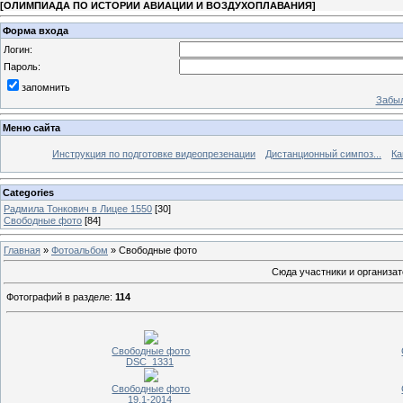
[
ОЛИМПИАДА ПО ИСТОРИИ АВИАЦИИ И ВОЗДУХОПЛАВАНИЯ
]
Форма входа
Логин:
Пароль:
запомнить
Забыл
Меню сайта
Инструкция по подготовке видеопрезенации
Дистанционный симпоз...
Ка
Categories
Радмила Тонкович в Лицее 1550
[30]
Свободные фото
[84]
Главная
»
Фотоальбом
» Свободные фото
Сюда участники и организа
Фотографий в разделе
:
114
Свободные фото
DSC_1331
Свободные фото
19.1-2014