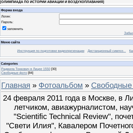
[
ОЛИМПИАДА ПО ИСТОРИИ АВИАЦИИ И ВОЗДУХОПЛАВАНИЯ
]
Форма входа
Логин:
Пароль:
запомнить
Забыл
Меню сайта
Инструкция по подготовке видеопрезенации
Дистанционный симпоз...
Ка
Categories
Радмила Тонкович в Лицее 1550
[30]
Свободные фото
[84]
Главная
»
Фотоальбом
»
Свободные
24 февраля 2011 года в Москве, в 
летчиком, авиажурналистом, нау
"Scientific Technical Review", п
"Свети Илия", Кавалером Почетног