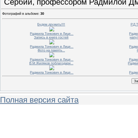
Сербии, профессором Радмилой Дм
Фотографий в альбоме
:
30
Будем дружить!!!!
Р.Д.
Радмила Тонкович в Лице...
Радми
Запись в книге гостей
напу
Радмила Тонкович в Лице...
Радми
Фото на память...
Радмила Тонкович в Лице...
Радми
В.М.Жиляков поблагодари...
Радми
Радмила Тонкович в Лице...
Радми
Полная версия сайта