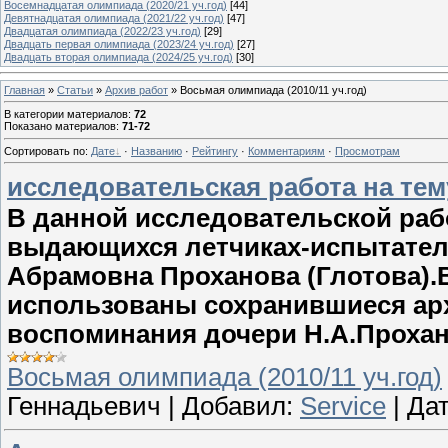
Восемнадцатая олимпиада (2020/21 уч.год)
[44]
Девятнадцатая олимпиада (2021/22 уч.год)
[47]
Двадцатая олимпиада (2022/23 уч.год)
[29]
Двадцать первая олимпиада (2023/24 уч.год)
[27]
Двадцать вторая олимпиада (2024/25 уч.год)
[30]
Главная
»
Статьи
»
Архив работ
» Восьмая олимпиада (2010/11 уч.год)
В категории материалов
:
72
Показано материалов
:
71-72
Сортировать по
:
Дате
·
Названию
·
Рейтингу
·
Комментариям
·
Просмотрам
исследовательская работа на тем
В данной исследовательской рабо
выдающихся летчиках-испытател
Абрамовна Проханова (Глотова).
использованы сохранившиеся ар
воспоминания дочери Н.А.Прохан
Восьмая олимпиада (2010/11 уч.год)
Геннадьевич
|
Добавил:
Service
|
Дат