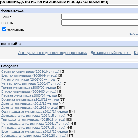
[
ОЛИМПИАДА ПО ИСТОРИИ АВИАЦИИ И ВОЗДУХОПЛАВАНИЯ
]
Форма входа
Логин:
Пароль:
запомнить
Забыл
Меню сайта
Инструкция по подготовке видеопрезенации
Дистанционный симпоз...
Ка
Categories
Седьмая олимпиада (2009/10 уч.год)
[3]
Шестая олимпиада (2008/09 уч.год)
[3]
Пятая олимпиада (2007/08 уч. год)
[5]
Четвертая олимпиада (2006/07 уч.год)
[3]
Третья олимпиада (2005/06 уч.год)
[3]
Вторая олимпиада (2004/05 уч.год)
[3]
Первая олимпиада (2003/04 уч.год)
[3]
Восьмая олимпиада (2010/11 уч.год)
[72]
Девятая олимпиада (2011/12 уч.год)
[44]
Десятая олимпиада (2012/13 уч.год)
[57]
Одиннадцатая олимпиада (2013/14 уч.год)
[84]
Двенадцатая олимпиада (2014/15 уч.год)
[70]
Тринадцатая олимпиада (2015/16 уч.год)
[83]
Четырнадцатая олимпиада (2016/17 уч.год)
[68]
Пятнадцатая олимпиада (2017/18 уч.год)
[66]
Шестнадцатая олимпиада (2018/19 уч.год)
[64]
Семнадцатая олимпиада (2019/20 уч.год)
[37]