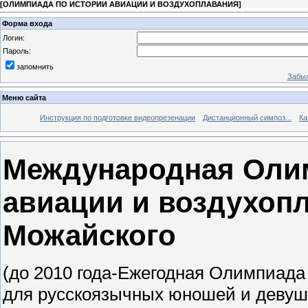
[
ОЛИМПИАДА ПО ИСТОРИИ АВИАЦИИ И ВОЗДУХОПЛАВАНИЯ
]
Форма входа
Логин:
Пароль:
запомнить
Забыл
Меню сайта
Инструкция по подготовке видеопрезенации
Дистанционный симпоз...
Ка
Международная Олим
авиации и воздухопл
Можайского
(до 2010 года-Ежегодная Олимпиада
для русскоязычных юношей и девушек