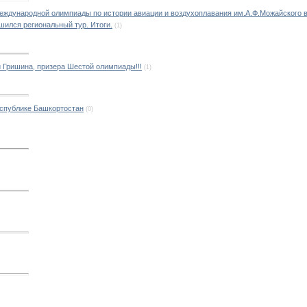
Международной олимпиады по истории авиации и воздухоплавания им.А.Ф.Можайского 
шился региональный тур. Итоги.
(1)
 Гришина, призера Шестой олимпиады!!!
(1)
еспублике Башкортостан
(0)