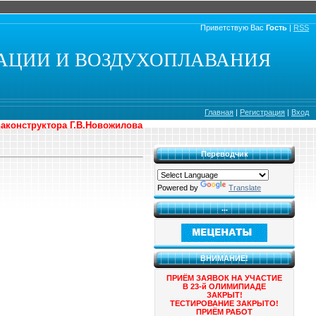
Приветствую Вас
Гость
|
RSS
АЦИИ И ВОЗДУХОПЛАВАНИЯ
Главная
|
Регистрация
|
Вход
иаконструктора Г.В.Новожилова
Переводчик
Powered by
Translate
...
ВНИМАНИЕ!
ПРИЁМ ЗАЯВОК НА УЧАСТИЕ
В 23-й ОЛИМИПИАДЕ
ЗАКРЫТ!
ТЕСТИРОВАНИЕ ЗАКРЫТО!
ПРИЁМ РАБОТ