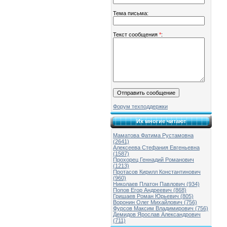
Тема письма:
Текст сообщения
*
:
Форум техподдержки
Их многие читают
Маматова Фатима Рустамовна
(2641)
Алексеева Стефания Евгеньевна
(1587)
Прохорец Геннадий Романович
(1213)
Протасов Кирилл Константинович
(960)
Николаев Платон Павлович (934)
Попов Егор Андреевич (868)
Гришаев Роман Юрьевич (805)
Воронин Олег Михайлович (756)
Фурсов Максим Владимирович (756)
Демидов Ярослав Александрович
(711)