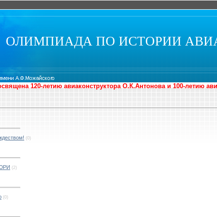
ОЛИМПИАДА ПО ИСТОРИИ АВИ
священа 120-летию авиаконструктора О.К.Антонова и 100-летию ав
ждеством!
(0)
ЮРИ
(2)
ю
(0)