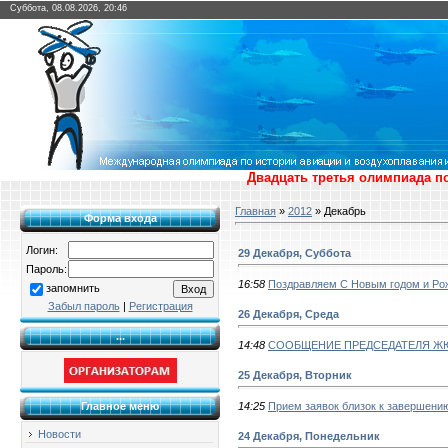
Суббота, 08.08.2026, 20:46
Двадцать третья олимпиада по
Главная
»
2012
»
Декабрь
Форма входа
Логин:
29 Декабря, Суббота
Пароль:
16:58
Поздравляем С Новым годом и Ро
запомнить
Забыл пароль
|
Регистрация
26 Декабря, Среда
...
14:48
СООБЩЕНИЕ ПРЕДСЕДАТЕЛЯ Ж
25 Декабря, Вторник
14:25
Прием заявок близок к завершени
Главное меню
Новости
24 Декабря, Понедельник