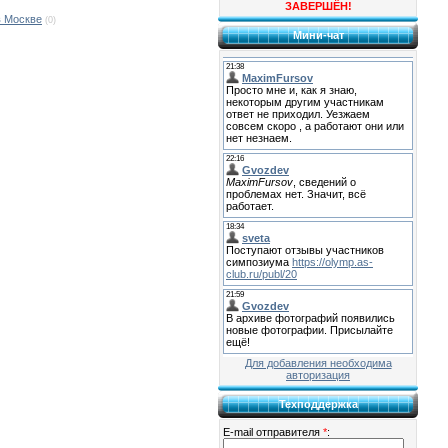
ЗАВЕРШЁН!
в Москве
(0)
Мини-чат
Для добавления необходима
авторизация
Техподдержка
E-mail отправителя
*
: