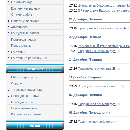
Об олимпиаде
17:51
Школьник из Уральска, участник 
Краткая инструкция
16:31
В Республике Башкортостан завер
О теме работы
21 Декабря, Пятница
Список участников
Авиашкола
16:18
Приз зрительских симпатий у Ильи
Конкурсные работы
20 Декабря, Четверг
Протоколы жюри
Пресс-релизы
15:46
Региональный тур олимпиады в Р
13:51
Поддержали олимпиаду!!!
(0)
Контакты
Контакты в регионах РФ
14 Декабря, Пятница
12:14
Поддержали олимпиаду!!!
(0)
Общаемся
11 Декабря, Вторник
FAQ (Вопрос-ответ)
Форумы
13:29
В процессе исследования....
(0)
Телеканал олимпиады
07 Декабря, Пятница
Свободные статьи
Свободные фото
13:46
Поддержали олимпиаду!!!
(0)
Социальные сети
03 Декабря, Понедельник
Интересные ссылки
15:32
Технические проблемы
(0)
Архив