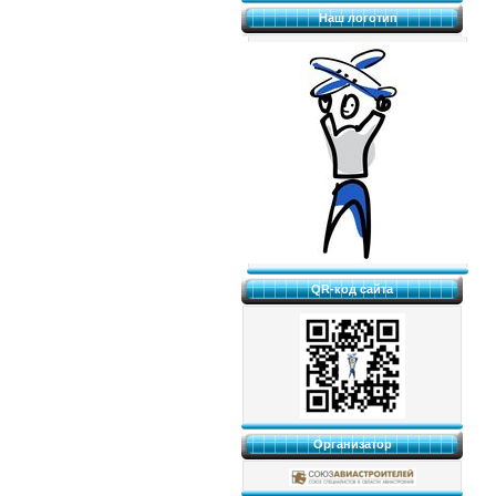
Наш логотип
QR-код сайта
Организатор