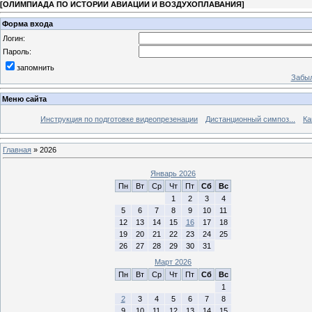
[
ОЛИМПИАДА ПО ИСТОРИИ АВИАЦИИ И ВОЗДУХОПЛАВАНИЯ
]
Форма входа
Логин:
Пароль:
запомнить
Забыл
Меню сайта
Инструкция по подготовке видеопрезенации
Дистанционный симпоз...
Ка
Главная
»
2026
Январь 2026
Пн
Вт
Ср
Чт
Пт
Сб
Вс
1
2
3
4
5
6
7
8
9
10
11
12
13
14
15
16
17
18
19
20
21
22
23
24
25
26
27
28
29
30
31
Март 2026
Пн
Вт
Ср
Чт
Пт
Сб
Вс
1
2
3
4
5
6
7
8
9
10
11
12
13
14
15