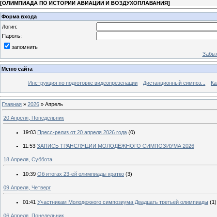
[
ОЛИМПИАДА ПО ИСТОРИИ АВИАЦИИ И ВОЗДУХОПЛАВАНИЯ
]
Форма входа
Логин:
Пароль:
запомнить
Забыл
Меню сайта
Инструкция по подготовке видеопрезенации
Дистанционный симпоз...
Ка
Главная
»
2026
»
Апрель
20 Апреля, Понедельник
19:03
Пресс-релиз от 20 апреля 2026 года
(0)
11:53
ЗАПИСЬ ТРАНСЛЯЦИИ МОЛОДЁЖНОГО СИМПОЗИУМА 2026
18 Апреля, Суббота
10:39
Об итогах 23-ей олимпиады кратко
(3)
09 Апреля, Четверг
01:41
Участникам Молодежного симпозиума Двадцать третьей олимпиады
(1)
06 Апреля, Понедельник