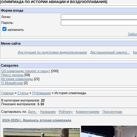
[
ОЛИМПИАДА ПО ИСТОРИИ АВИАЦИИ И ВОЗДУХОПЛАВАНИЯ
]
Форма входа
Логин:
Пароль:
запомнить
Забыл
Меню сайта
Инструкция по подготовке видеопрезенации
Дистанционный симпоз...
Ка
Categories
Об олимпиаде говорят и пишут
[200]
Пресс-релизы
[58]
История олимпиады
[22]
О Можайском
[2]
Главная
»
Статьи
»
Публикации
» История олимпиады
В категории материалов
:
22
Показано материалов
:
1-10
Сортировать по
:
Дате
·
Названию
·
Рейтингу
·
Комментариям
·
Просмотрам
2024-2025гг. Двадцать вторая олимпиада