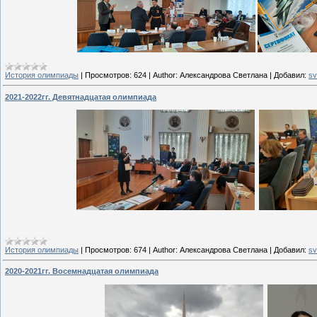
История олимпиады
|
Просмотров:
624
|
Author:
Александрова Светлана
|
Добавил:
sv
2021-2022гг. Девятнадцатая олимпиада
История олимпиады
|
Просмотров:
674
|
Author:
Александрова Светлана
|
Добавил:
sv
2020-2021гг. Восемнадцатая олимпиада