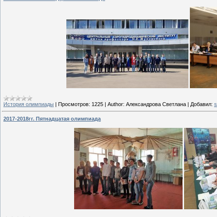
История олимпиады
|
Просмотров:
1225
|
Author:
Александрова Светлана
|
Добавил:
s
2017-2018гг. Пятнадцатая олимпиада