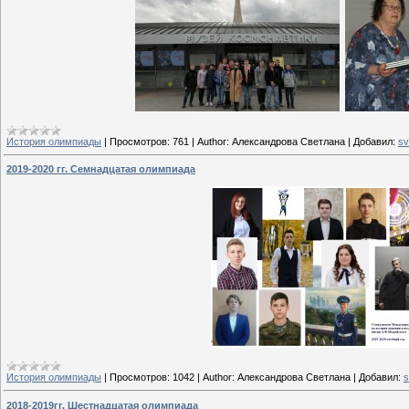
История олимпиады
|
Просмотров:
761
|
Author:
Александрова Светлана
|
Добавил:
sv
2019-2020 гг. Семнадцатая олимпиада
История олимпиады
|
Просмотров:
1042
|
Author:
Александрова Светлана
|
Добавил:
s
2018-2019гг. Шестнадцатая олимпиада