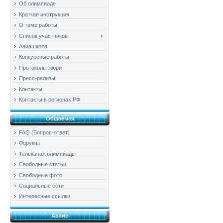
Об олимпиаде
Краткая инструкция
О теме работы
Список участников
Авиашкола
Конкурсные работы
Протоколы жюри
Пресс-релизы
Контакты
Контакты в регионах РФ
Общаемся
FAQ (Вопрос-ответ)
Форумы
Телеканал олимпиады
Свободные статьи
Свободные фото
Социальные сети
Интересные ссылки
Архив