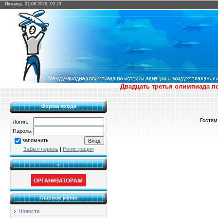
Пятница, 07.08.2026, 02:23
Двадцать третья олимпиада по
Форма входа
Гостям
Логин:
Пароль:
запомнить
Забыл пароль
|
Регистрация
...
Главное меню
Новости