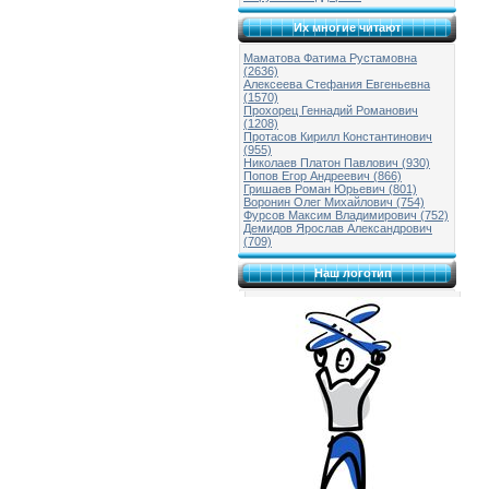
Их многие читают
Маматова Фатима Рустамовна
(2636)
Алексеева Стефания Евгеньевна
(1570)
Прохорец Геннадий Романович
(1208)
Протасов Кирилл Константинович
(955)
Николаев Платон Павлович (930)
Попов Егор Андреевич (866)
Гришаев Роман Юрьевич (801)
Воронин Олег Михайлович (754)
Фурсов Максим Владимирович (752)
Демидов Ярослав Александрович
(709)
Наш логотип