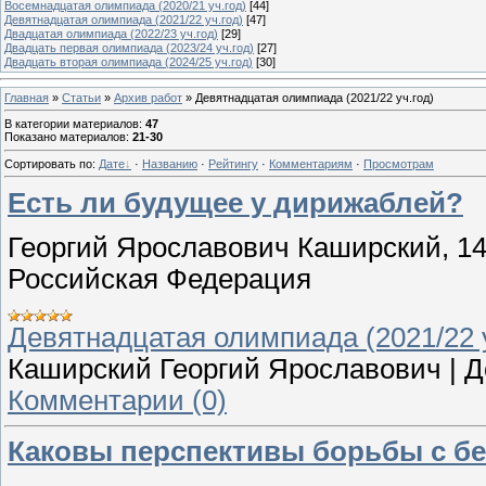
Восемнадцатая олимпиада (2020/21 уч.год)
[44]
Девятнадцатая олимпиада (2021/22 уч.год)
[47]
Двадцатая олимпиада (2022/23 уч.год)
[29]
Двадцать первая олимпиада (2023/24 уч.год)
[27]
Двадцать вторая олимпиада (2024/25 уч.год)
[30]
Главная
»
Статьи
»
Архив работ
» Девятнадцатая олимпиада (2021/22 уч.год)
В категории материалов
:
47
Показано материалов
:
21-30
Сортировать по
:
Дате
·
Названию
·
Рейтингу
·
Комментариям
·
Просмотрам
Есть ли будущее у дирижаблей?
Георгий Ярославович Каширский, 14 
Российская Федерация
Девятнадцатая олимпиада (2021/22 у
Каширский Георгий Ярославович
|
Д
Комментарии (0)
Каковы перспективы борьбы с б