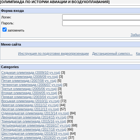
[
ОЛИМПИАДА ПО ИСТОРИИ АВИАЦИИ И ВОЗДУХОПЛАВАНИЯ
]
Форма входа
Логин:
Пароль:
запомнить
Забыл
Меню сайта
Инструкция по подготовке видеопрезенации
Дистанционный симпоз...
Ка
Categories
Седьмая олимпиада (2009/10 уч.год)
[3]
Шестая олимпиада (2008/09 уч.год)
[3]
Пятая олимпиада (2007/08 уч. год)
[5]
Четвертая олимпиада (2006/07 уч.год)
[3]
Третья олимпиада (2005/06 уч.год)
[3]
Вторая олимпиада (2004/05 уч.год)
[3]
Первая олимпиада (2003/04 уч.год)
[3]
Восьмая олимпиада (2010/11 уч.год)
[72]
Девятая олимпиада (2011/12 уч.год)
[44]
Десятая олимпиада (2012/13 уч.год)
[57]
Одиннадцатая олимпиада (2013/14 уч.год)
[84]
Двенадцатая олимпиада (2014/15 уч.год)
[70]
Тринадцатая олимпиада (2015/16 уч.год)
[83]
Четырнадцатая олимпиада (2016/17 уч.год)
[68]
Пятнадцатая олимпиада (2017/18 уч.год)
[66]
Шестнадцатая олимпиада (2018/19 уч.год)
[64]
Семнадцатая олимпиада (2019/20 уч.год)
[37]