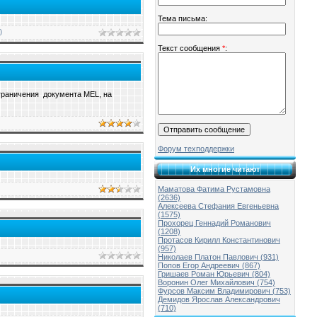
Тема письма:
)
Текст сообщения
*
:
граничения документа MEL, на
Форум техподдержки
Их многие читают
Маматова Фатима Рустамовна
(2636)
Алексеева Стефания Евгеньевна
(1575)
Прохорец Геннадий Романович
(1208)
Протасов Кирилл Константинович
(957)
Николаев Платон Павлович (931)
Попов Егор Андреевич (867)
Гришаев Роман Юрьевич (804)
Воронин Олег Михайлович (754)
Фурсов Максим Владимирович (753)
Демидов Ярослав Александрович
(710)