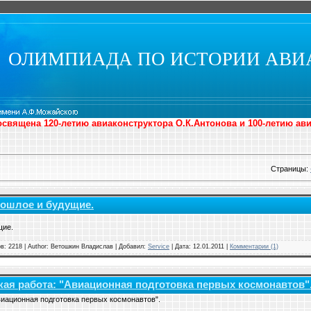
ОЛИМПИАДА ПО ИСТОРИИ АВИ
священа 120-летию авиаконструктора О.К.Антонова и 100-летию ав
Страницы
:
ошлое и будущие.
щие.
в: 2218 | Author: Ветошкин Владислав | Добавил:
Service
| Дата:
12.01.2011
|
Комментарии (1)
ая работа: "Авиационная подготовка первых космонавтов"
иационная подготовка первых космонавтов".