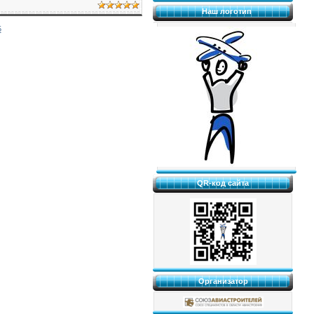
Наш логотип
5
QR-код сайта
Организатор