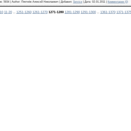
в: 5934 | Author: Плетнёв Алексей Николаевич | Добавил:
Service
| Дата:
02.01.2011
|
Комментарии (0)
10
11-20
...
1251-1260
1261-1270
1271-1280
1281-1290
1291-1300
...
1361-1370
1371-137