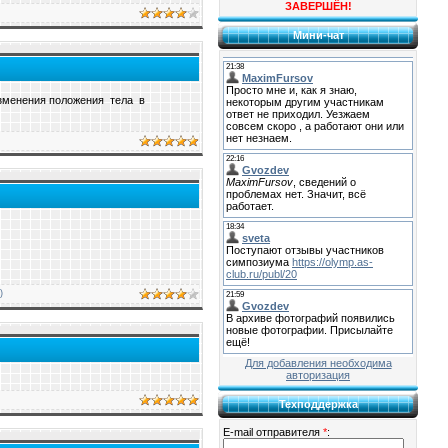
ЗАВЕРШЁН!
Мини-чат
зменения положения тела в
)
Для добавления необходима
авторизация
Техподдержка
E-mail отправителя
*
: