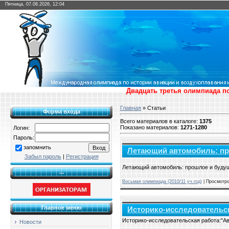
Пятница, 07.08.2026, 12:04
Двадцать третья олимпиада по
Главная
»
Статьи
Форма входа
Всего материалов в каталоге
:
1375
Показано материалов
:
1271-1280
Логин:
Пароль:
запомнить
Летающий автомобиль: пр
Забыл пароль
|
Регистрация
Летающий автомобиль: прошлое и буду
...
Восьмая олимпиада (2010/11 уч.год)
| Просмотро
Главное меню
Историко-исследовательск
Историко-исследовательская работа:"Ав
Новости