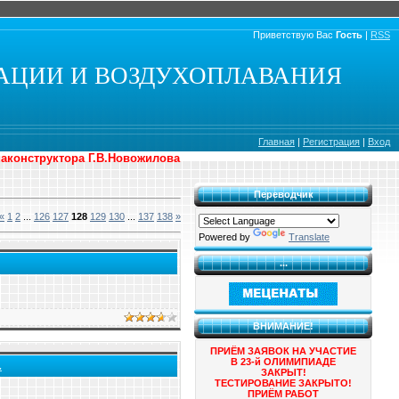
Приветствую Вас
Гость
|
RSS
АЦИИ И ВОЗДУХОПЛАВАНИЯ
Главная
|
Регистрация
|
Вход
иаконструктора Г.В.Новожилова
Переводчик
«
1
2
...
126
127
128
129
130
...
137
138
»
Powered by
Translate
...
ВНИМАНИЕ!
ПРИЁМ ЗАЯВОК НА УЧАСТИЕ
В 23-й ОЛИМИПИАДЕ
.
ЗАКРЫТ!
ТЕСТИРОВАНИЕ ЗАКРЫТО!
ПРИЁМ РАБОТ