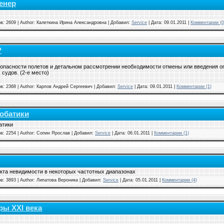
енер
в: 2609 | Author: Калеткина Ирина Александровна | Добавил:
Service
| Дата:
09.01.2011
|
Комментарии (0
?
зопасности полетов и детальном рассмотрении необходимости отмены или введения о
судов. (2-е место)
в: 2368 | Author: Карпов Андрей Сергеевич | Добавил:
Service
| Дата:
09.01.2011
|
Комментарии (1)
обатики
атики
в: 2254 | Author: Сопин Ярослав | Добавил:
Service
| Дата:
06.01.2011
|
Комментарии (1)
та невидимости в некоторых частотных диапазонах
в: 3893 | Author: Липатова Вероника | Добавил:
Service
| Дата:
05.01.2011
|
Комментарии (4)
ры ХХI века