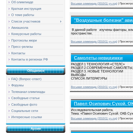
Об олимпиаде
Восьмая олимпиада (2010/11 уч.год)
| Просмотро
Краткая инструкция
О теме работы
"Воздушные болезни" ави
Список участников
Авиашкола
В данной работе изучены факторы, вл
пространстве.
Конкурсные работы
Протоколы жюри
Восьмая олимпиада (2010/11 уч.год)
| Просмотро
Пресс-релизы
Контакты
Самолеты-невидимки
Контакты в регионах РФ
РАЗДЕЛ 1 ТЕХНОЛОГИЯ «СТЕЛС»
РАЗДЕЛ 2.СОВРЕМЕННЫЕ САМОЛЕТЫ
Общаемся
РАЗДЕЛ 3. НОВЫЕ ТЕХНОЛОГИИ
ВЫВОДЫ
СПИСОК ЛИТЕРАТУРЫ
FAQ (Вопрос-ответ)
Форумы
Восьмая олимпиада (2010/11 уч.год)
| Просмотро
Телеканал олимпиады
Свободные статьи
Павел Осипович Сухой. О
Свободные фото
Исследовательская работа.
Социальные сети
Тема: «Павел Осипович Сухой. ОКБ Сух
Интересные ссылки
Восьмая олимпиада (2010/11 уч.год)
| Просмотро
Архив