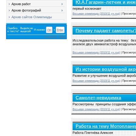
Ю.А.Гагарин–летчик и инж
Архив работ
первый космонавт
Архив фотографий
Восьмая олимпиада (2010/11 уч.год)
| Просмотро
Архив сайтов Олимпиады
Почему падают самолеты
Исследовательская работа на тему: бе
анализе двух авиакатастроф воздушных 
Восьмая олимпиада (2010/11 уч.год)
| Просмотро
Из истории воздушной акр
Развитие и улучшение воздушной акроб
Восьмая олимпиада (2010/11 уч.год)
| Просмотро
Самолет-невидимка
Рассмотрены принципы создания эффек
Восьмая олимпиада (2010/11 уч.год)
| Просмотро
Работа на тему Мотоплане
Работа Плетнёва Алексея