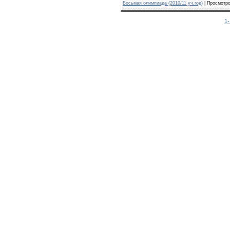
Восьмая олимпиада (2010/11 уч.год)
| Просмотро
1-