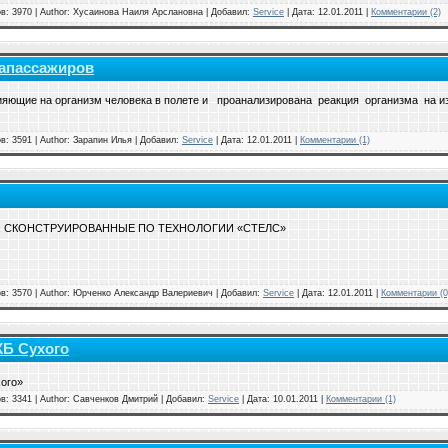
в: 3970 | Author: Хусаинова Наиля Арслановна | Добавил:
Service
| Дата:
12.01.2011
|
Комментарии (2)
апассажиров
ияющие на организм человека в полете и проанализирована реакция организма на и
в: 3591 | Author: Зарапин Илья | Добавил:
Service
| Дата:
12.01.2011
|
Комментарии (1)
, СКОНСТРУИРОВАННЫЕ ПО ТЕХНОЛОГИИ «СТЕЛС»
в: 3570 | Author: Юрченко Александр Валериевич | Добавил:
Service
| Дата:
12.01.2011
|
Комментарии (0
КБ Сухого
ого»
в: 3341 | Author: Савченков Дмитрий | Добавил:
Service
| Дата:
10.01.2011
|
Комментарии (1)